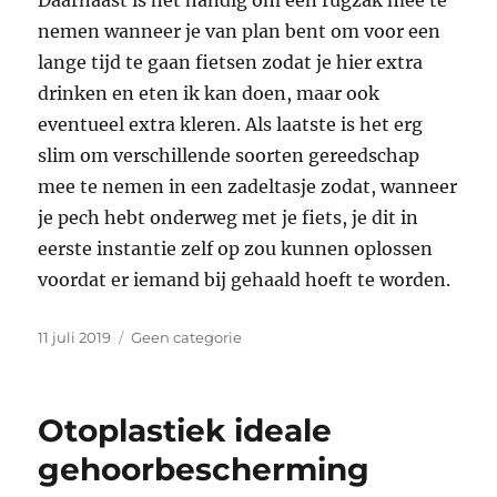
Daarnaast is het handig om een rugzak mee te
nemen wanneer je van plan bent om voor een
lange tijd te gaan fietsen zodat je hier extra
drinken en eten ik kan doen, maar ook
eventueel extra kleren. Als laatste is het erg
slim om verschillende soorten gereedschap
mee te nemen in een zadeltasje zodat, wanneer
je pech hebt onderweg met je fiets, je dit in
eerste instantie zelf op zou kunnen oplossen
voordat er iemand bij gehaald hoeft te worden.
Geplaatst
Categorieën
11 juli 2019
Geen categorie
op
Otoplastiek ideale
gehoorbescherming