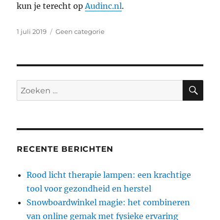
kun je terecht op
Audinc.nl
.
Geplaatst
Categorieën
1 juli 2019
Geen categorie
op
ZO
Zoeken
naar:
RECENTE BERICHTEN
Rood licht therapie lampen: een krachtige
tool voor gezondheid en herstel
Snowboardwinkel magie: het combineren
van online gemak met fysieke ervaring