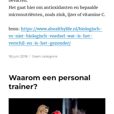
bevatten.
Het gaat hier om antioxidanten en bepaalde
micronutriënten, zoals zink, ijzer of vitamine C.
bron:
https://www.ahealthylife.nl/biologisch-
vs-niet-biologisch-voedsel-wat-is-het-
verschil-en-is-het-gezonder/
Geplaatst
Categorieën
18 juni 2018
Geen categorie
op
Waarom een personal
trainer?