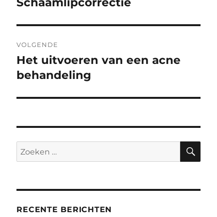
bericht:
Schaamlipcorrectie
VOLGENDE
Het uitvoeren van een acne
Volgend
bericht:
behandeling
ZO
Zoeken
naar:
RECENTE BERICHTEN