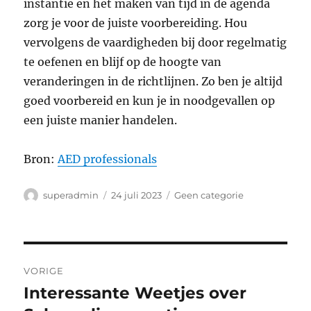
instantie en het maken van tijd in de agenda
zorg je voor de juiste voorbereiding. Hou
vervolgens de vaardigheden bij door regelmatig
te oefenen en blijf op de hoogte van
veranderingen in de richtlijnen. Zo ben je altijd
goed voorbereid en kun je in noodgevallen op
een juiste manier handelen.
Bron:
AED professionals
Auteur
Geplaatst
Categorieën
superadmin
24 juli 2023
Geen categorie
op
Bericht
VORIGE
navigatie
Interessante Weetjes over
Vorig