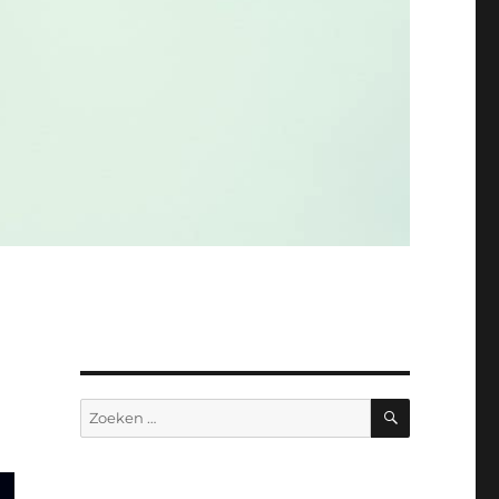
ZOEKEN
Zoeken
naar: