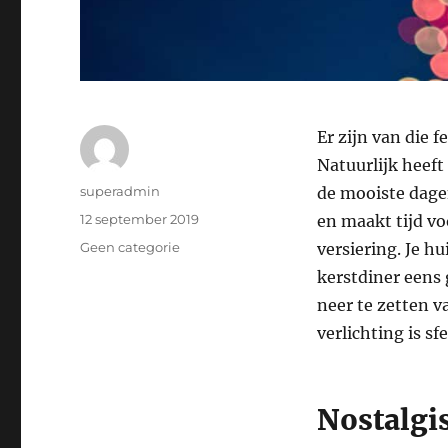
Er zijn van die 
Natuurlijk heeft
Auteur
superadmin
de mooiste dagen
Geplaatst
12 september 2019
en maakt tijd vo
op
Categorieën
Geen categorie
versiering. Je hu
kerstdiner eens 
neer te zetten v
verlichting is s
Nostalgi