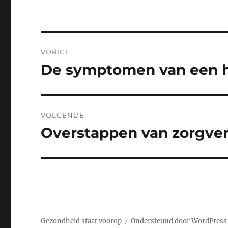
Bericht
VORIGE
navigatie
De symptomen van een hi
Vorig
bericht:
VOLGENDE
Overstappen van zorgve
Volgend
bericht:
Gezondheid staat voorop
Ondersteund door WordPress