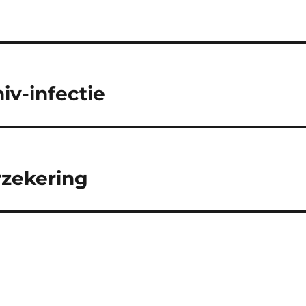
v-infectie
rzekering