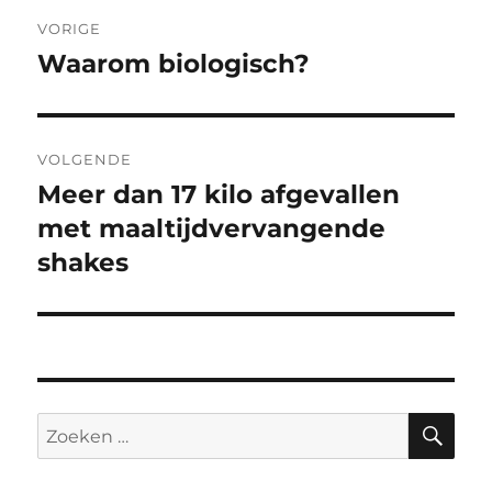
Bericht
VORIGE
navigatie
Waarom biologisch?
Vorig
bericht:
VOLGENDE
Meer dan 17 kilo afgevallen
Volgend
bericht:
met maaltijdvervangende
shakes
ZO
Zoeken
naar: