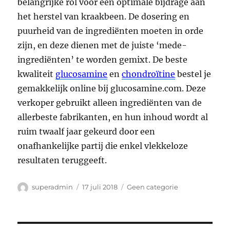
belangrijke rol voor een optimale bijdrage aan
het herstel van kraakbeen. De dosering en
puurheid van de ingrediënten moeten in orde
zijn, en deze dienen met de juiste ‘mede-
ingrediënten’ te worden gemixt. De beste
kwaliteit
glucosamine
en
chondroïtine
bestel je
gemakkelijk online bij glucosamine.com. Deze
verkoper gebruikt alleen ingrediënten van de
allerbeste fabrikanten, en hun inhoud wordt al
ruim twaalf jaar gekeurd door een
onafhankelijke partij die enkel vlekkeloze
resultaten teruggeeft.
Auteur
Geplaatst
Categorieën
superadmin
17 juli 2018
Geen categorie
op