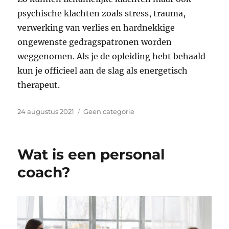
psychische klachten zoals stress, trauma,
verwerking van verlies en hardnekkige
ongewenste gedragspatronen worden
weggenomen. Als je de opleiding hebt behaald
kun je officieel aan de slag als energetisch
therapeut.
Geplaatst
Categorieën
24 augustus 2021
Geen categorie
op
Wat is een personal
coach?